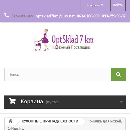
Войти
Русский
Звоните нам:
optsklad7km@ukr.net, 063-6106-000, 093-259-90-07
Корзина
(пусто)
КУХОННЫЕ ПРИНАДЛЕЖНОСТИ
Точилка для ножей,
144шт/ящ