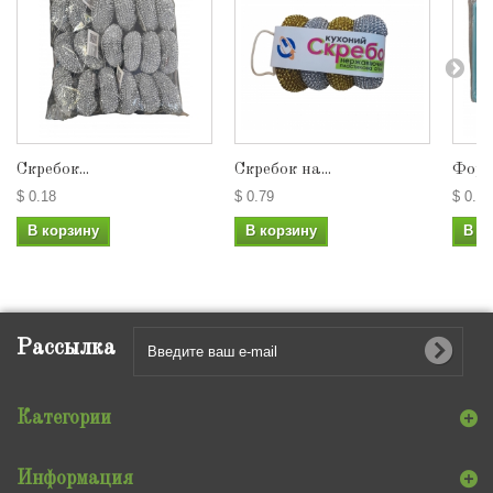
Скребок...
Скребок на...
Форма
$ 0.18
$ 0.79
$ 0.79
В корзину
В корзину
В к
Рассылка
Категории
Информация