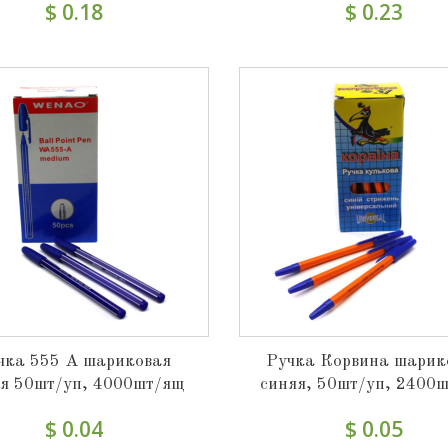
$ 0.18
$ 0.23
чка 555 А шариковая
Ручка Корвина шарик
я 50шт/уп, 4000шт/ящ
синяя, 50шт/уп, 2400
$ 0.04
$ 0.05