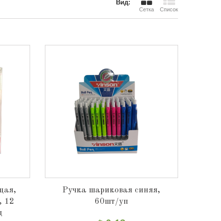
Вид:
Сетка
Список
щая,
Ручка шариковая синяя,
, 12
60шт/уп
щ