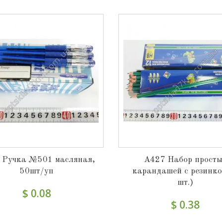
 Ручка №501 масляная,
A427 Набор прост
50шт/уп
карандашей с резинко
шт.)
$ 0.08
$ 0.38