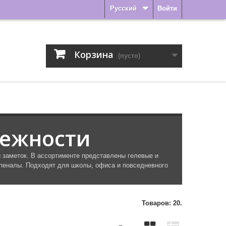
Русский
Войти
Корзина
(пусто)
ежности
заметок. В ассортименте представлены гелевые и
 пеналы. Подходят для школы, офиса и повседневного
Товаров: 20.