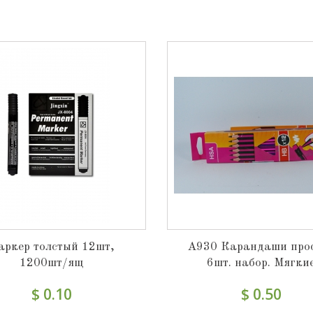
аркер толстый 12шт,
А930 Карандаши про
1200шт/ящ
6шт. набор. Мягки
$ 0.10
$ 0.50