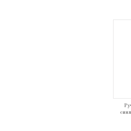
Ру
синя