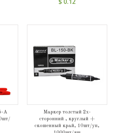
$ 0.12
5-A
Маркер толстый 2х-
0шт/
сторонний , круглый +
скошенный край, 10шт/уп,
1000шт/ящ