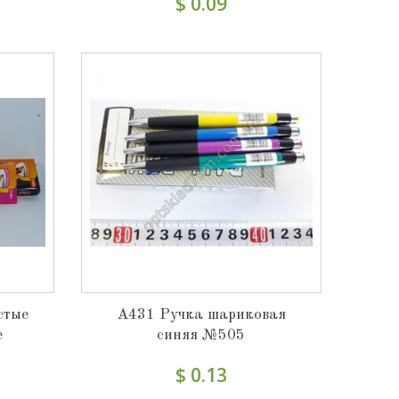
$ 0.09
стые
A431 Ручка шариковая
е
синяя №505
$ 0.13