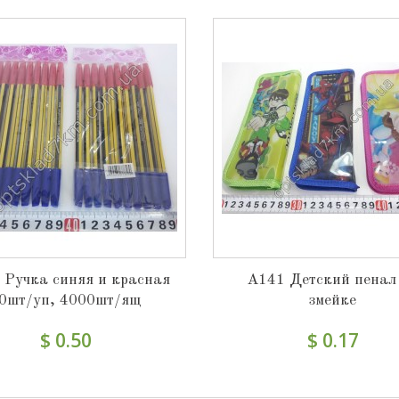
 Ручка синяя и красная
A141 Детский пенал
0шт/уп, 4000шт/ящ
змейке
$ 0.50
$ 0.17