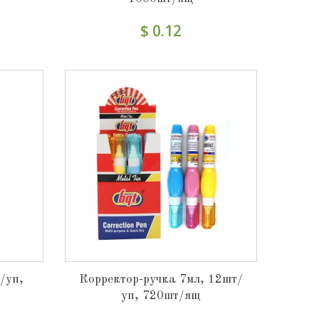
$ 0.12
/уп,
Корректор-ручка 7мл, 12шт/
уп, 720шт/ящ