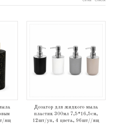
Сетка
Список
мыла
Дозатор для жидкого мыла
овым
пластик 300мл 7,5*16,5см,
шт/ящ
12шт/уп, 4 цвета, 96шт//ящ