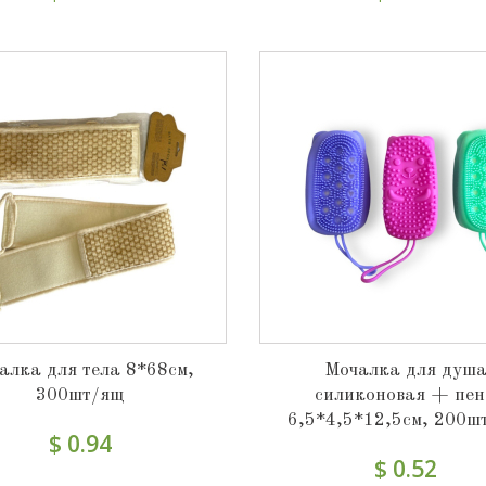
алка для тела 8*68см,
Мочалка для душ
300шт/ящ
силиконовая + пе
6,5*4,5*12,5см, 200ш
$ 0.94
$ 0.52