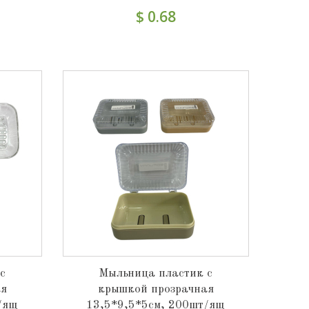
$ 0.68
с
Мыльница пластик с
ая
крышкой прозрачная
/ящ
13,5*9,5*5см, 200шт/ящ