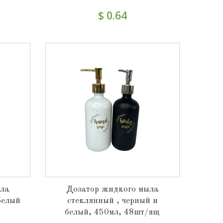
$ 0.64
ыла
Дозатор жидкого мыла
белый
стеклянный , черный и
белый, 450мл, 48шт/ящ