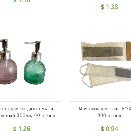
$ 1.38
атор для жидкого мыла
Мочалка для тела 8*6
лянный 300мл, 60шт/ящ
300шт/ящ
$ 1.26
$ 0.94