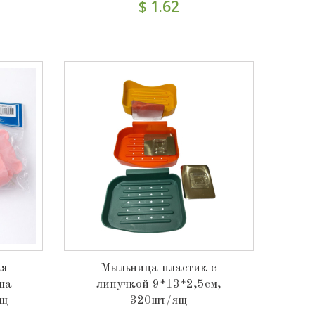
$ 1.62
ая
Мыльница пластик с
ша
липучкой 9*13*2,5см,
ящ
320шт/ящ