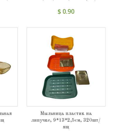
$ 0.90
льная
Мыльница пластик на
ящ
липучке, 9*13*2,5см, 320шт/
ящ