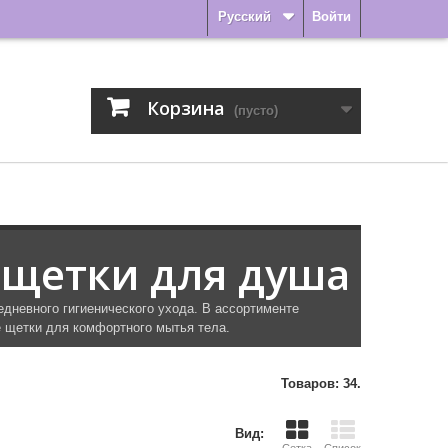
Русский
Войти
Корзина
(пусто)
 щетки для душа
невного гигиенического ухода. В ассортименте
 щетки для комфортного мытья тела.
Товаров: 34.
Вид: