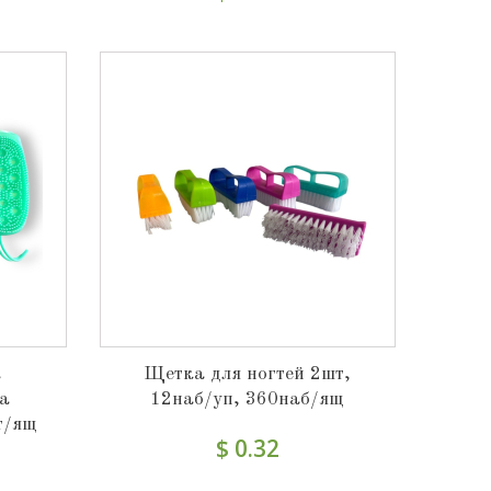
а
Щетка для ногтей 2шт,
на
12наб/уп, 360наб/ящ
т/ящ
$ 0.32