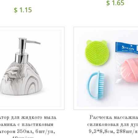
$ 1.65
$ 1.15
атор для жидкого мыла
Расческа массажн
рамика с пластиковым
силиконовая для ду
атором 350мл, 6шт/уп,
9,3*8,8см, 288шт/