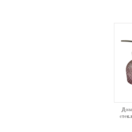
Доз
стек