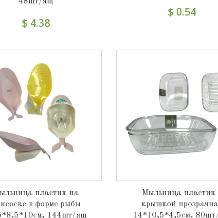
48шт/ящ
$ 0.54
$ 4.38
ыльница пластик на
Мыльница пластик 
исоске в форме рыбы
крышкой прозрачн
5*8,5*10см, 144шт/ящ
14*10,5*4,5см, 80шт