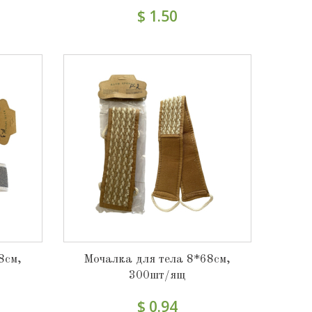
$ 1.50
8см,
Мочалка для тела 8*68см,
300шт/ящ
$ 0.94