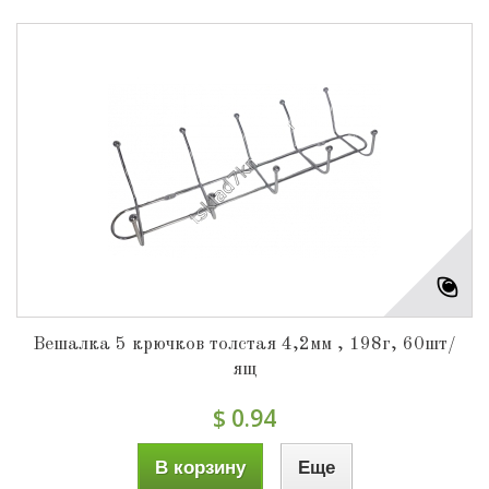
Вешалка 5 крючков толстая 4,2мм , 198г, 60шт/
ящ
$ 0.94
В корзину
Еще