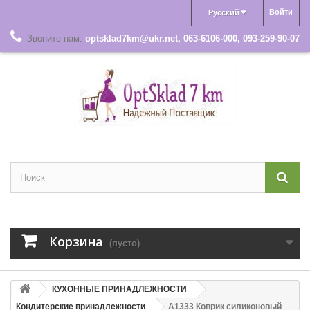
Войти
Русский
Звоните нам:
optsklad7km@ukr.net, 063-6106-000, 093-259-90-07
Корзина
(пусто)
КУХОННЫЕ ПРИНАДЛЕЖНОСТИ
Кондитерские принадлежности
A1333 Коврик силиконовый