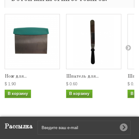
Нож для...
Шпатель для...
Шпате
$ 1.90
$ 0.60
$ 0.36
В корзину
В корзину
В к
Рассылка