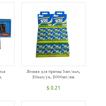
тья
Лезвия для бритвы 5шт/пач,
щ
20пач/уп, 2000шт/ящ
$ 0.21