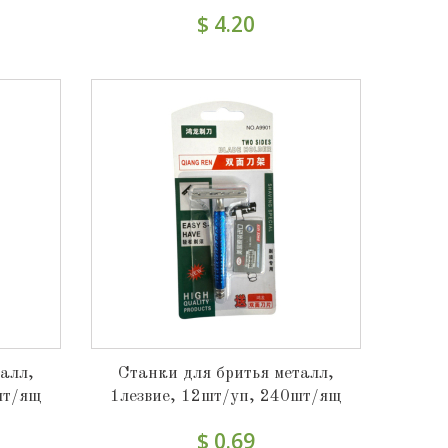
$ 4.20
алл,
Станки для бритья металл,
шт/ящ
1лезвие, 12шт/уп, 240шт/ящ
$ 0.69