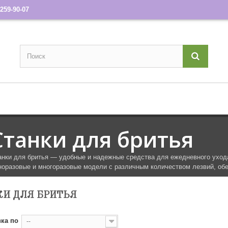
259-90-07
Станки для бритья
анки для бритья — удобные и надежные средства для ежедневного ухода
норазовые и многоразовые модели с различным количеством лезвий, об
КИ ДЛЯ БРИТЬЯ
ка по
--