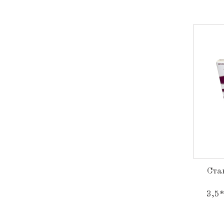
Ста
3,5