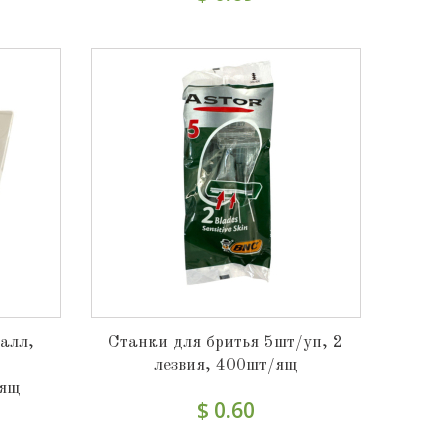
алл,
Станки для бритья 5шт/уп, 2
лезвия, 400шт/ящ
/ящ
$ 0.60