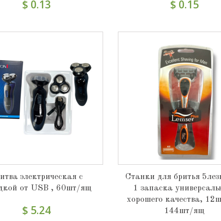
$ 0.13
$ 0.15
итва электрическая с
Станки для бритья 5ле
дкой от USB , 60шт/ящ
1 запаска универсаль
хорошего качества, 12ш
$ 5.24
144шт/ящ