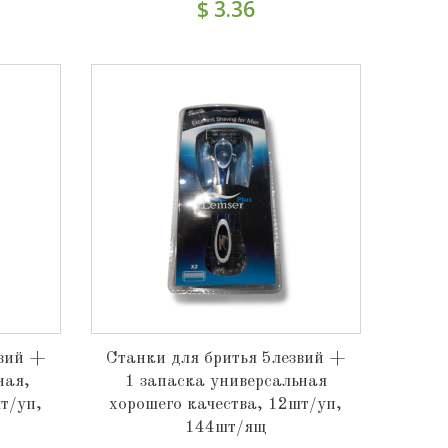
$ 3.36
звий +
Станки для бритья 5лезвий +
ная,
1 запаска универсальная
т/уп,
хорошего качества, 12шт/уп,
144шт/ящ