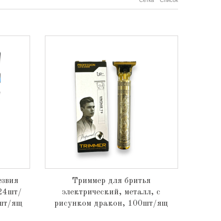
Сетка
Список
езвия
Триммер для бритья
24шт/
электрический, металл, с
4шт/ящ
рисунком дракон, 100шт/ящ