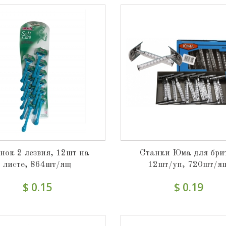
нок 2 лезвия, 12шт на
Станки Юма для бри
листе, 864шт/ящ
12шт/уп, 720шт/я
$ 0.15
$ 0.19