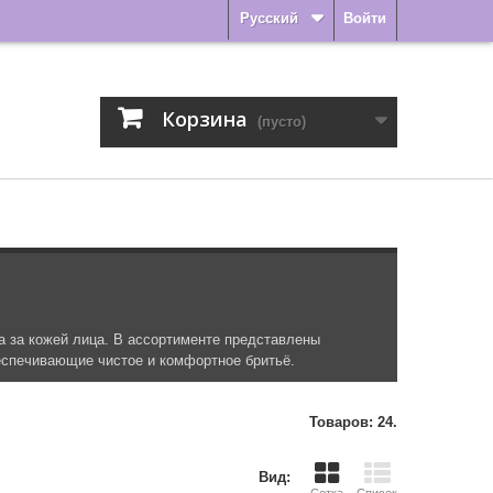
Русский
Войти
Корзина
(пусто)
 за кожей лица. В ассортименте представлены
еспечивающие чистое и комфортное бритьё.
Товаров: 24.
Вид: