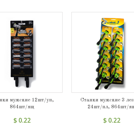
нки мужские 12шт/уп,
Станки мужские 3 лез
864шт/ящ
24шт/пл, 864шт/я
$ 0.22
$ 0.22