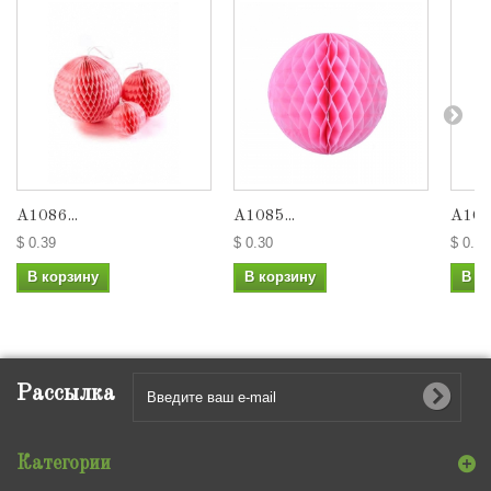
А1086...
А1085...
А1084
$ 0.39
$ 0.30
$ 0.22
В корзину
В корзину
В к
Рассылка
Категории