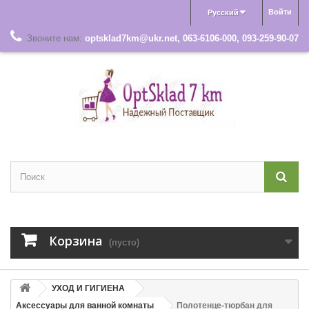
Войти
Русский
Звоните нам:
optsklad7km@ukr.net, 063-6106-000, 093-259-90-07
Корзина
(пусто)
УХОД И ГИГИЕНА
Аксессуары для ванной комнаты
Полотенце-тюрбан для