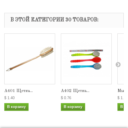
В ЭТОЙ КАТЕГОРИИ 30 ТОВАРОВ:
А401 Щетка...
А402 Щетка...
Мыль
$ 1.40
$ 0.76
$ 1.80
В корзину
В корзину
В к