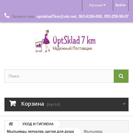
Войти
Русский
Звоните нам:
optsklad7km@ukr.net, 063-6106-000, 093-259-90-07
Корзина
(пусто)
УХОД И ГИГИЕНА
Мыльницы, мочалки, щетки для душа
Мыльница