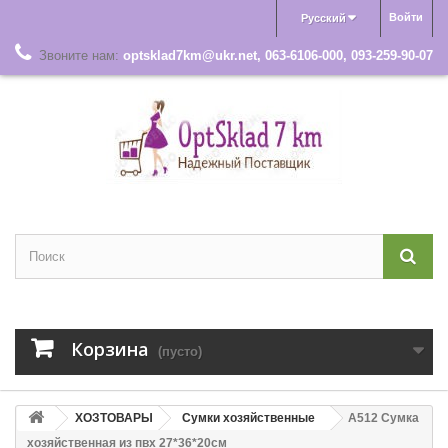
Войти
Русский
Звоните нам:
optsklad7km@ukr.net, 063-6106-000, 093-259-90-07
Корзина
(пусто)
ХОЗТОВАРЫ
Сумки хозяйственные
A512 Сумка
хозяйственная из пвх 27*36*20см