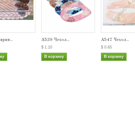
рик...
А539 Чехол...
А547 Чехол...
$ 1.10
$ 0.65
ну
В корзину
В корзину