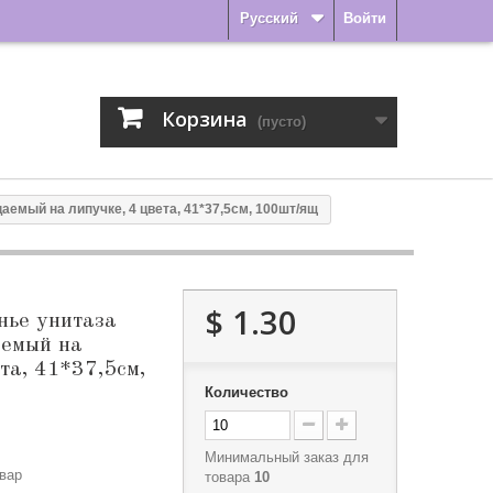
Русский
Войти
Корзина
(пусто)
аемый на липучке, 4 цвета, 41*37,5см, 100шт/ящ
$ 1.30
нье унитаза
аемый на
та, 41*37,5см,
Количество
Минимальный заказ для
вар
товара
10