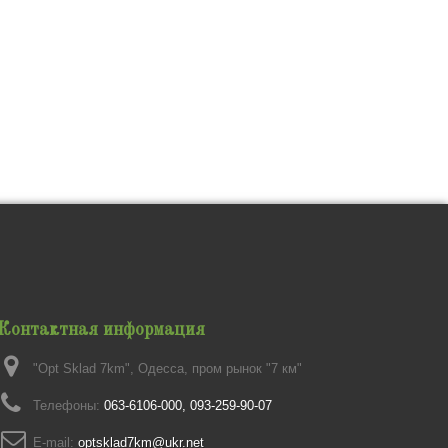
Контактная информация
"Opt Sklad 7km", Одесса, пром рынок "7 км"
Телефоны:
063-6106-000, 093-259-90-07
E-mail:
optsklad7km@ukr.net