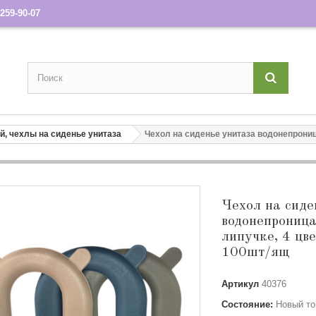
259-90-07
й, чехлы на сиденье унитаза
Чехол на сиденье унитаза водонепрониц
Чехол на сиде
водонепрониц
липучке, 4 цве
100шт/ящ
Артикул
40376
Состояние:
Новый то