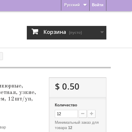
Русский
Войти
Корзина
(пусто)
$ 0.50
кюрные,
етная, узкие,
см, 12шт/уп,
Количество
Минимальный заказ для
вар
товара
12