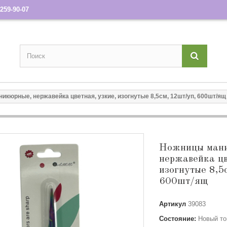
259-90-07
икюрные, нержавейка цветная, узкие, изогнутые 8,5см, 12шт/уп, 600шт/ящ
Ножницы мани
нержавейка цв
изогнутые 8,5
600шт/ящ
Артикул
39083
Состояние:
Новый то