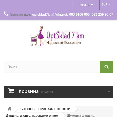
Войти
Русский
Звоните нам:
optsklad7km@ukr.net, 063-6106-000, 093-259-90-07
Корзина
(пусто)
КУХОННЫЕ ПРИНАДЛЕЖНОСТИ
Дуршлаги, сито, пароварки оптом
Шумовка-дуршлаг