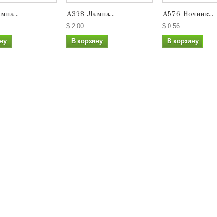
мпа...
A398 Лампа...
А576 Ночник...
$ 2.00
$ 0.56
ну
В корзину
В корзину