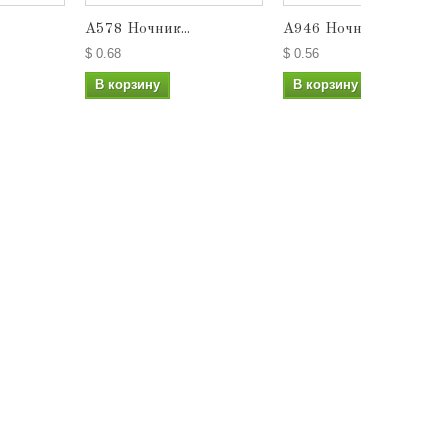
А578 Ночник...
А946 Ночник...
$ 0.68
$ 0.56
В корзину
В корзину