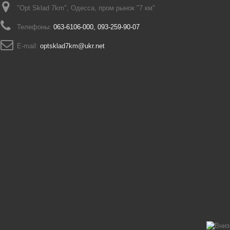
"Opt Sklad 7km", Одесса, пром рынок "7 км"
Телефоны:
063-6106-000, 093-259-90-07
E-mail:
optsklad7km@ukr.net