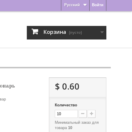
Русский
Войти
Корзина
(пусто)
$ 0.60
онарь
вар
Количество
Минимальный заказ для
товара
10